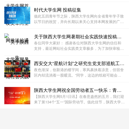
布的文章都可以向今日头条、搜狐新闻、百度新闻等国
内知名媒体推送。具体情况请联系编辑。
时代大学生网 投稿征集
值此五四青年节之际，陕西大学生网向全省青年学子致
以节日的祝贺，并向长期以来关心支持本网发展的广大
师生、青年朋友表示衷心感谢！ 自创立以来，陕西大
学生网始终与三秦青年同频共振。在广大师生的热情参
关于陕西大学生网暑期社会实践快速投稿通道开启的公告
与下，我们： 累计发布校园原创内容1.2万篇 开展青
各位同学大家好： 感谢各位对陕西大学生网的信任和
支持，最近网站社会实践类文章极多，为了加快审核速
度，创建安全高效的审核环境，现在开通2023年暑期社
会实践快速投稿通道。 第一步：在网站上投稿 欢迎各
西安交大“星航计划”之研究生党支部巡航工作纪实
位同学来陕西大学生网进行投稿。具体投稿细则请查看
夜色渐深，创新港的楼宇间，寒风裹挟着凉意，但宿舍
区内却流淌着一股暖流。“同学，这边的纸箱可能会挡
住通道，我们一起帮忙挪一下吧。”这是发生在畅园9号
楼道里的一幕“搭把手”的默契。这一幕，并非冬夜里的
陕西大学生网祝全国劳动者五一快乐：青春致敬劳动美
孤光，而是整个创新港学生社区研究生党支部常态
【陕西大学生网5月1日讯】在春意盎然的五月，我们迎
来了第134个“五一”国际劳动节。值此佳节，陕西大学生
网联合省内30余所高校学子，通过线上线下相结合的方
式，向奋战在各行各业的劳动者致以崇高的敬意和节日
的祝福，倡导青年学子以劳动为荣、以奋斗为美。