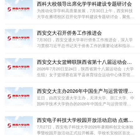
西科大校领导出席化学学科建设专题研讨会
为推动化学学科高质量发展，7月30日上午，西安科技
大学在雁塔校区召开化学学科建设专题研讨会，聚焦学
科基础夯实与短板弥补。会议邀请三位校外专家：西北
大学原副校长王尧宇教授、陕西科技大学化学与化工学
西安交大召开侨务工作推进会
院原院长马养民教授、陕西师范大学化学化工学院院长
7月30日，西安交通大学举行侨务工作推进会，深入学
习贯彻习近平总书记关于侨务工作的重要论述和指示精
神，落实全国侨务工作会议部署，安排学校下半年侨务
工作。校党委副书记孙早出席会议，党委统战部、党委
西安交大女篮蝉联陕西省第十八届运动会大学生组女子篮
教师工作部、校工会、国际处、离退休处、校友部负责
2026年7月20日至24日，陕西省第十八届运动会（大学
生组）女子篮球赛在富平县体育综合运动中心体育馆精
彩上演。来自全省29支代表队的430余名运动员齐聚一
堂，在甲、乙两个组别中展开激烈比拼。7月24日中
西安交大主办2026年中国生产与运营管理国际会议及系列
午，乙组决赛拉开帷幕，卫冕冠军西安交通大学女篮与
近日，由西安交通大学主办，天津大学、浙江大学、中
西安
国科学技术大学协办的2026年中国生产与运营管理
（POMS）国际会议及系列论坛在陕西西安召开。会议
以“人机协作运营，共创美好世界”为主题，聚焦人类、
西安电子科技大学校园开放活动启动 点燃少年科学梦
人工智能与机器的协同合作，致力于打造安全可靠、富
7月27日，西安电子科技大学2026年暑期科创文化体验
有
季暨校园开放活动正式拉开帷幕。学校长安校区首次面
向社会公众开放，吸引众多中小学生、家长及社会各界