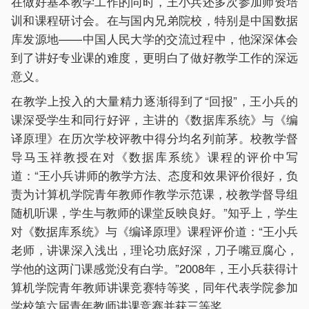
在做好基本教学工作的同时，王小兵还多次参加师资培
训和课程研讨会。在与国内兄弟院校，特别是中国数据
库发源地——中国人民大学的交流过程中，他深深体会
到了讲好专业课的难度，更明白了做好教学工作的深远
意义。
在教学上投入的大量精力逐渐得到了“回报”，王小兵的
课深受学生和同行好评，主讲的《数据库系统》与《编
译原理》在历次学校评教中得分均名列前茅。校教学督
导马玉祥教授在对《数据库系统》课程的评价中写
道：“王小兵讲师的教学方法、态度和效果评价很好，负
责为计算机学院青年教师作教学示范课，校教学督导组
随机听课，学生与教师的课堂反映良好。”知乎上，学生
对《数据库系统》与《编译原理》课程评价道：“王小兵
老师，讲课深入浅出，理论功底好深，刀子嘴豆腐心，
学他的这两门课感觉没有白学。”2008年，王小兵获得计
算机学院青年教师讲课竞赛特等奖，同年代表学院参加
学校第六届青年教师讲课竞赛并获三等奖。