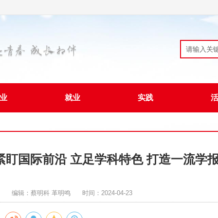
业
就业
实践
紧盯国际前沿 立足学科特色 打造一流学
编辑：蔡明科 革明鸣
时间：2024-04-23