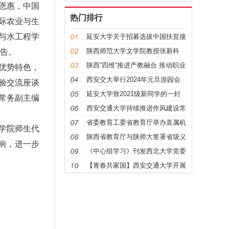
恩惠，中国
热门排行
际农业与生
与水工程学
延安大学关于招募选拔中国扶贫接
力计划
陕西师范大学文学院教授张新科
报告。
—— 钟
陕西“四维”推进产教融合 推动职业
优势特色，
教
西安交大举行2024年元旦游园会
验交流座谈
师生互
延安大学致2021级新同学的一封
常务副主编
信
西安交通大学持续推进作风建设常
态化长
省委教育工委省教育厅举办直属机
学院师生代
关党史
陕西省教育厅与陕师大签署省级义
响，进一步
务教育
《中心组学习》刊发西北大学党委
理论学
【青春共家国】西安交通大学开展
促进民