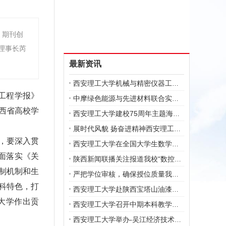
》期刊创
理事长芮
最新资讯
西安理工大学机械与精密仪器工程学院教
工程学报》
中摩绿色能源与先进材料联合实验室首届
西省高校学
西安理工大学建校75周年主题海报发布
展时代风貌 扬奋进精神西安理工大学举
，要深入贯
西安理工大学在全国大学生数学竞赛中获
面落实《关
陕西新闻联播关注报道我校“数控机床与
制机制和生
严把学位审核，确保授位质量我校召开20
科特色，打
西安理工大学赴陕西宝塔山油漆股份有限
大学作出贡
西安理工大学召开中期本科教学工作会
西安理工大学举办-吴江经济技术开发区