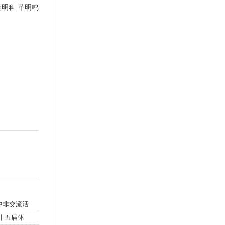
蔡明科 革明鸣
中非交流活
十五届体