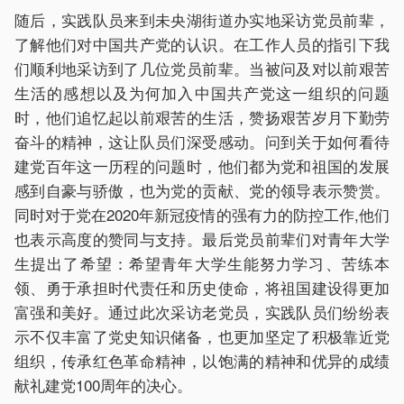
随后，实践队员来到未央湖街道办实地采访党员前辈，
了解他们对中国共产党的认识。在工作人员的指引下我
们顺利地采访到了几位党员前辈。当被问及对以前艰苦
生活的感想以及为何加入中国共产党这一组织的问题
时，他们追忆起以前艰苦的生活，赞扬艰苦岁月下勤劳
奋斗的精神，这让队员们深受感动。问到关于如何看待
建党百年这一历程的问题时，他们都为党和祖国的发展
感到自豪与骄傲，也为党的贡献、党的领导表示赞赏。
同时对于党在2020年新冠疫情的强有力的防控工作,他们
也表示高度的赞同与支持。最后党员前辈们对青年大学
生提出了希望：希望青年大学生能努力学习、苦练本
领、勇于承担时代责任和历史使命，将祖国建设得更加
富强和美好。通过此次采访老党员，实践队员们纷纷表
示不仅丰富了党史知识储备，也更加坚定了积极靠近党
组织，传承红色革命精神，以饱满的精神和优异的成绩
献礼建党100周年的决心。