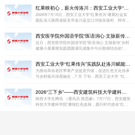
院“深挖煤炭行业需求，勇担科创报国使命”暑期社会实
红果映初心，薪火传洛川：西安工业大学“红果传兴”实
践团在电控学院团委副书记赵海宁带队下，前往川
2026年7月15日，西安工业大学“红果传兴”暑期社会实
践队深入陕西省延安市洛川县交口河镇东坡村、阿寺村
等地，开展了一场聚焦苹果产业转型与红色文化传承
的“三下乡”实践活动。团队以“产业调研+红色研学+助农
西安医学院外国语学院“医语润心·文脉薪传”暑期实践
实践”为主线，通过走访果农、对话新农人、参观
近日，西安医学院外国语学院“医语润心·文脉薪传”乡村
健康小屋暑期实践团圆满完成集中与分散相结合的“三
下乡”社会实践活动。团队紧扣“红色教育与文脉传承”“中
医药文化研学与基层服务”两条主线，20余名师生深入
西安工业大学“红果传兴”实践队赴洛川赋能老区乡村振
陕西铜川及各自家乡，以专业赋能实践，
为推动革命老区苹果产业提质升级，促进红色文化传承
与乡村振兴深度融合，7 月 下旬，西安工业大学 “红果
传兴” 社会实践队赴陕西省延安市洛川县开展暑期社会
实践。实践队走访一线果农，推进校地研学基地共建，
2026“三下乡”——西安建筑科技大学建科学院赴延安枣
挖掘本土红色
陕西大学生网讯 （通讯员 陈思豪）7月17日，西安建筑
科技大学建科学院”赓续红色血脉，践行时代使命“红色
党史调研实践团前往延安枣园革命旧址，开展红色主题
研学实践活动。团队走进革命窑洞旧址，重温峥嵘党
史，感悟延安精神，在实地研学中传承红色基因，汲