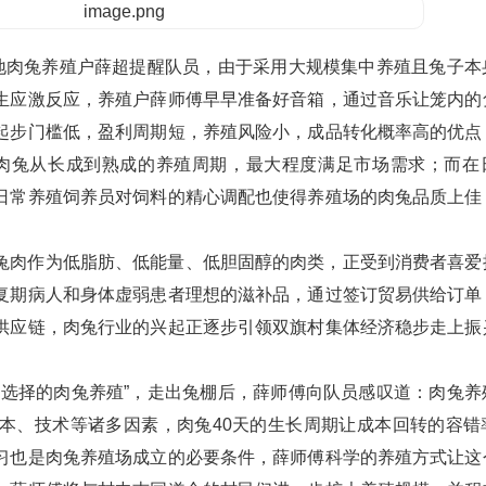
当地肉兔养殖户薛超提醒队员，由于采用大规模集中养殖且兔子本
生应激反应，养殖户薛师傅早早准备好音箱，通过音乐让笼内的
起步门槛低，盈利周期短，养殖风险小，成品转化概率高的优点
完成肉兔从长成到熟成的养殖周期，最大程度满足市场需求；而在
日常养殖饲养员对饲料的精心调配也使得养殖场的肉兔品质上佳
兔肉作为低脂肪、低能量、低胆固醇的肉类，正受到消费者喜爱
复期病人和身体虚弱患者理想的滋补品，通过签订贸易供给订单
供应链，肉兔行业的兴起正逐步引领双旗村集体经济稳步走上振
才选择的肉兔养殖”，走出兔棚后，薛师傅向队员感叹道：肉兔养
本、技术等诸多因素，肉兔40天的生长周期让成本回转的容错
习也是肉兔养殖场成立的必要条件，薛师傅科学的养殖方式让这