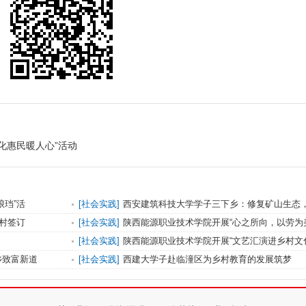
化惠民暖人心”活动
琅珰”活
[
社会实践
]
西安建筑科技大学学子三下乡：修复矿山生态
王村签订
[
社会实践
]
陕西能源职业技术学院开展“心之所向，以劳为
[
社会实践
]
陕西能源职业技术学院开展“文艺汇演进乡村文
乡致富新道
[
社会实践
]
西建大学子赴临潼区为乡村教育的发展筑梦