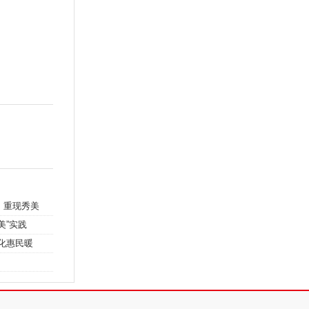
，重现秀美
美”实践
化惠民暖