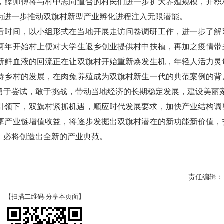
，薛师傅将与村中志同道合的村民们进一步扩大养殖规模，并积
为进一步推动双旗村新型产业孵化进程注入无限潜能。
后时间，以小组形式在当地开展走访问卷调研工作，进一步了解
两年开始村上便对大学生返乡创业提供村中扶植，再加之疫情带
新鲜血液的回流正在让双旗村开始重新焕发生机，年轻人活力灵
待乡村的发展，在肉兔养殖成为双旗村新生一代的典范案例的背
勇于尝试，敢于挑战，带动当地经济的长期稳定发展，建设美丽
引领下，双旗村紧抓机遇，顺应时代发展要求，加快产业结构调
享产业链增值收益，将逐步发掘出双旗村潜在的新功能新价值，
，必将创造出全新的产业典范。
责任编辑：
【扫描二维码·分享本页面】