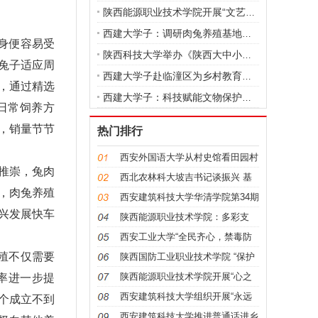
陕西能源职业技术学院开展“文艺汇演进
西建大学子：调研肉兔养殖基地，探索粉
身便容易受
陕西科技大学举办《陕西大中小学思政教
兔子适应周
西建大学子赴临潼区为乡村教育的发展筑
，通过精选
西建大学子：科技赋能文物保护，青年传
日常饲养方
，销量节节
热门排行
西安外国语大学从村史馆看田园村
推崇，兔肉
庄的百
西北农林科大坡吉书记谈振兴 基
，肉兔养殖
层党建
西安建筑科技大学华清学院第34期
兴发展快车
入党积
陕西能源职业技术学院：多彩支
教，情溢
西安工业大学“全民齐心，禁毒防
殖不仅需要
艾”宝
陕西国防工业职业技术学院 “保护
红色
陕西能源职业技术学院开展“心之
率进一步提
所向，
西安建筑科技大学组织开展“永远
个成立不到
跟党走
西安建筑科技大学推进普通话进乡