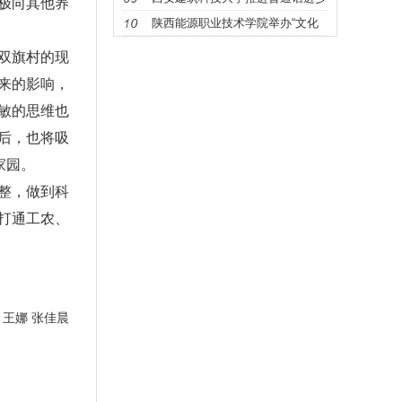
极向其他养
村
陕西能源职业技术学院举办“文化
振兴“
双旗村的现
来的影响，
敏的思维也
后，也将吸
家园。
整，做到科
打通工农、
 王娜 张佳晨