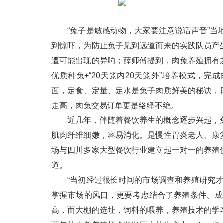
“兔子是敏感动物，大家要注意说话声音”
到惊吓，为防止兔子见到远道而来的实践队员产
遭可能出现的异响；薛师傅提到，肉兔养殖拥有
优质种兔+“20天笼内20天笼外”培养模式，
面，定食、定量、定水是兔子肉质鲜美的秘诀，
走高，肉兔交易订单更是络绎不绝。
近几年，伴随着餐饮养生的概念逐步兴起，
肌肉纤维细嫩，容易消化。是慢性胃炎老人、康
场与四川多家大型餐饮行业建立起一对一的养殖
道。
“当初经过很长时间的市场调查和养殖研究
掌握市场的风口，更要考虑结合了养殖条件、成
高，而大棚的选址，饲料的喂养，养殖技术的学