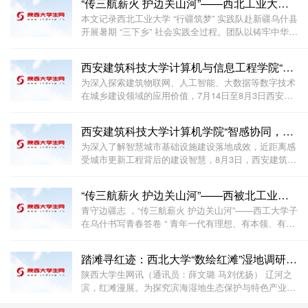
“传三航薪火 护边关山河”——西北工业大学学子在乌
本文记录西北工业大学 “行疆筑梦” 实践队赴新疆乌什县
开展暑期 “三下乡” 社会实践全过程。团队以铸牢中华民
族共同体意识为主线，遵循红色戍边研学、生态发展调
研、产业助农走访、航天科普服务的实践脉络，先后走
西安建筑科技大学计算机与信息工程学院“智感协同，筑
进三五九旅屯垦纪念馆、边境警务站感悟戍边精神；探
为深入探索建筑物联网、人工智能、大数据等数字技术
访
在城乡建设领域的应用价值，7月14日至8月3日西安建
筑科技大学计算机与信息工程学院“智感协同，筑梦城
乡”暑期社会实践调研团围绕智慧建造、智能感应、绿
西安建筑科技大学计算机学院“智感协同，筑梦城乡”暑
色建筑、数字化运维等方向开展系列调研活动，先后走
为深入了解智慧城市基础设施建设落地成效，近距离感
受城市更新工程背后的建设智慧，8月3日，西安建筑科
技大学计算机学院“智感协同，筑梦城乡”暑期社会实践
团走进江苏徐淮科技有限公司，深入了解岷江彭山城区
“传三航薪火 护边关山河”——西被北工业大学学子在
护岸和生态环境整治及滨江大道EPC项目，并对项目
青守边疆志 ，“传三航薪火 护边关山河”——西工大学子
在乌什书写青春答卷 “ 青年一代有理想、有本领、有担
当，国家就有前途，民族就有希望。 ” 天山南麓，托什
干河静静流淌，一群西工大学子正把青春的脚印深深烙
踏滩寻红迹：西北大学“数绘红滩”湿地调研实践团队赴
进这片辽阔土地。从灾后重建的崭新家园到
陕西大学生网讯（通讯员：薛文璐 马刘优扬） 辽河之
滨，红滩漫展。为探究滨海湿地生态保护与特色产业协
同发展现实路径，挖掘湿地数字化发展的实践可能，