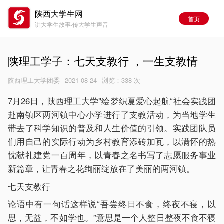
陕西大学生网
首页
讲大学生故事·传大学生声音
陕理工学子：七天支教行 ，一生支教情
陕西理工大学团委
2021-08-24
浏览：
338 次
7月26日，陕西理工大学"绘梦织夏爱心起航“社会实践团
赴南镇区两河镇中心小学进行了支教活动，为当地学生
带去了科学知识的普及和人生价值的引领。实践团队员
们用自己的实际行动为乡村教育添砖加瓦，以满怀的热
忱献礼建党一百周年，以青春之名书写了志愿服务事业
新篇章，让青春之花绚丽绽放在了美丽的两河镇。
七天支教行
论语中有一句话这样说“吾尝终日不食，终夜不寝，以
思，无益，不如学也。”意思是一个人整日整夜不食不寝