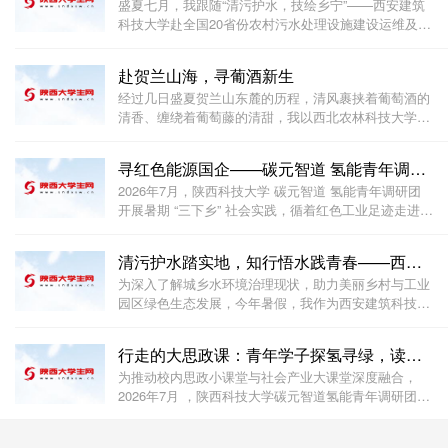
盛夏七月，我跟随“清污护水，技绘乡宁”——西安建筑
科技大学赴全国20省份农村污水处理设施建设运维及技
术效益调研暑期社会实践团队陕西分队走进城郊乡村，
开启了一场以水环境治理为主题的三下乡调研。走出安
赴贺兰山海，寻葡酒新生
稳的校园课堂，直面乡村真实的治水难题，短短几
经过几日盛夏贺兰山东麓的历程，清风裹挟着葡萄酒的
清香、缠绕着葡萄藤的清甜，我以西北农林科技大学学
子的身份，踏遍葡园阡陌，走访酿造车间，与酒庄从业
者围坐畅谈，与伙伴共品葡酒醇香。褪去课本里繁重的
寻红色能源国企——碳元智道 氢能青年调研团把氢能科
专业词条，我终于真切触摸到宁夏葡萄酒产业温热的
2026年7月，陕西科技大学 碳元智道 氢能青年调研团
开展暑期 “三下乡” 社会实践，循着红色工业足迹走进老
牌国企兰石集团、榆林科创新城零碳分布式智慧能源中
心，以实地走访、一线访谈的形式，感悟几代能源人扎
清污护水踏实地，知行悟水践青春——西安建筑科技大学
根西北、实业报国的红色传承，在产业一线践行
为深入了解城乡水环境治理现状，助力美丽乡村与工业
园区绿色生态发展，今年暑假，我作为西安建筑科技大
学环境学院学生参与暑期“三下乡”实地调研活动，围绕
农村生活污水治理、雨污管网建设、工业废水分类处
行走的大思政课：青年学子探氢寻绿，读懂能源革命里的
置、水资源循环回用等方向开展连续多日实地走访，
为推动校内思政小课堂与社会产业大课堂深度融合，
2026年7月 ，陕西科技大学碳元智道氢能青年调研团依
托暑期三下乡，赴兰石集团、榆林零碳能源中心开展专
题研学，将 双碳 战略、绿色发展理论转化为实地见