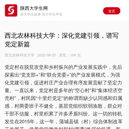
陕西大学生网
首页
讲大学生故事·传大学生声音
西北农林科技大学：深化党建引领，谱写
党定新篇
西北农林科技大学
2022-08-25
浏览：
106 次
党定村在脱贫攻坚和乡村振兴的产业发展实践中，先后
探索出“党支部+”和“联合党委+”的产业发展模式，为强
化党建引领，促进村庄产业合理有序发展贡献了坚定力
量。一直以来，党定村是多年的“空心村”和“集体经济空
壳村”，村民因“十里烂党定”的称谓而缺少认同感和归属
感，村两委班子不健全，基层党组织软弱涣散，群众对
干部不信服，村里积累了许多矛盾纠纷。这一切的转机
发生在2015年，这一年，蒲城县镇（村）综合体制改革
工作展开，借着党定撤并村和村“两委”换届的机遇，新