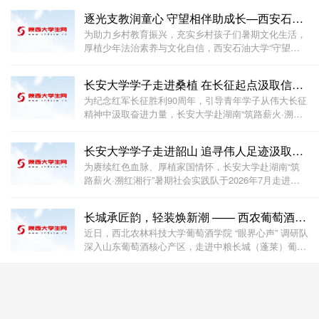
坡塘村、东浦黄酒小镇、绍兴博物馆、浙东运河博物
逐光支教润童心 守望相伴助成长—西安石油大学校“守
馆、小营巷、梅林村与小古城村等地，开
为助力乡村教育振兴，充实乡村孩子们暑期文化生活，
厚植少年法治素养与文化自信，西安石油大学“守望者
计划”三下乡支教团队圆满完成为期十五天的暑期乡村
支教志愿服务工作，本次系列支教活动顺利落下帷幕。
长安大学学子走进桑植 在长征起点汲取信仰力量
团队以“守望相助，砥砺前行，我们一直在路上”为
为纪念红军长征胜利90周年，引导青年学子从伟大长征
精神中汲取奋进力量，长安大学赴湖南“筑路薪火·溯红
湘行”暑期社会实践队于2026年7月走进张家界桑植县，
先后参观红二方面军长征出发地纪念馆与纪念碑、贺龙
长安大学学子走进韶山 追寻伟人足迹汲取奋进力量
故居、桑植烈士陵园，在长征起点完成了一次深刻
为赓续红色血脉、厚植家国情怀，长安大学赴湖南“筑
路薪火·溯红湘行”暑期社会实践队于2026年7月走进伟
人故里韶山，开展红色研学实践活动。队员们驻足青瓦
土墙前，于历史细节中触摸信仰温度，在峥嵘岁月里感
长城承匠韵，轻装焕新潮 —— 西农葡萄酒学院调查队探
悟初心力量，从“敢教日月换新天”的豪情中读懂青
近日，西北农林科技大学葡萄酒学院 “眼界心声” 调研队
深入山东葡萄酒核心产区，走进中粮长城（蓬莱）葡萄
酒生产基地开展实践调研。本次探访聚焦头部酒企低度
轻型产品线布局与年轻化包装设计创新，为理解国产葡
萄酒行业顺应消费趋势的转型路径提供实践样本