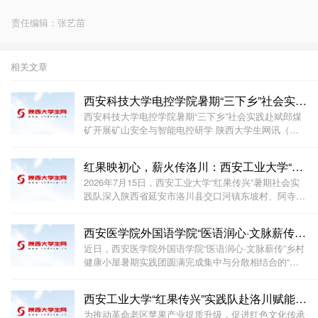
责任编辑：张艺苗
相关文章
西安科技大学电控学院暑期“三下乡”社会实践赴斌郎煤
西安科技大学电控学院暑期“三下乡”社会实践赴斌郎煤
矿开展矿山安全与智能电控研学 陕西大学生网讯（通
讯员 宋美慧） 近期，西安科技大学电气与控制工程学
院“深挖煤炭行业需求，勇担科创报国使命”暑期社会实
红果映初心，薪火传洛川：西安工业大学“红果传兴”实
践团在电控学院团委副书记赵海宁带队下，前往川
2026年7月15日，西安工业大学“红果传兴”暑期社会实
践队深入陕西省延安市洛川县交口河镇东坡村、阿寺村
等地，开展了一场聚焦苹果产业转型与红色文化传承
的“三下乡”实践活动。团队以“产业调研+红色研学+助农
西安医学院外国语学院“医语润心·文脉薪传”暑期实践
实践”为主线，通过走访果农、对话新农人、参观
近日，西安医学院外国语学院“医语润心·文脉薪传”乡村
健康小屋暑期实践团圆满完成集中与分散相结合的“三
下乡”社会实践活动。团队紧扣“红色教育与文脉传承”“中
医药文化研学与基层服务”两条主线，20余名师生深入
西安工业大学“红果传兴”实践队赴洛川赋能老区乡村振
陕西铜川及各自家乡，以专业赋能实践，
为推动革命老区苹果产业提质升级，促进红色文化传承