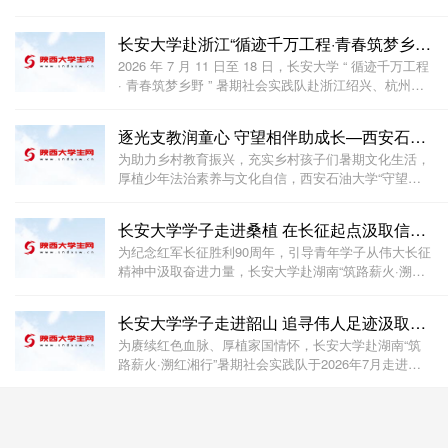
展“卫国戍边”主题社会实践。
长安大学赴浙江“循迹千万工程·青春筑梦乡野”暑期实
2026 年 7 月 11 日至 18 日，长安大学 “ 循迹千万工程
· 青春筑梦乡野 ” 暑期社会实践队赴浙江绍兴、杭州两
地，围绕 “ 千万工程 ” 实施成效与乡村振兴路径，深入
坡塘村、东浦黄酒小镇、绍兴博物馆、浙东运河博物
逐光支教润童心 守望相伴助成长—西安石油大学校“守
馆、小营巷、梅林村与小古城村等地，开
为助力乡村教育振兴，充实乡村孩子们暑期文化生活，
厚植少年法治素养与文化自信，西安石油大学“守望者
计划”三下乡支教团队圆满完成为期十五天的暑期乡村
支教志愿服务工作，本次系列支教活动顺利落下帷幕。
长安大学学子走进桑植 在长征起点汲取信仰力量
团队以“守望相助，砥砺前行，我们一直在路上”为
为纪念红军长征胜利90周年，引导青年学子从伟大长征
精神中汲取奋进力量，长安大学赴湖南“筑路薪火·溯红
湘行”暑期社会实践队于2026年7月走进张家界桑植县，
先后参观红二方面军长征出发地纪念馆与纪念碑、贺龙
长安大学学子走进韶山 追寻伟人足迹汲取奋进力量
故居、桑植烈士陵园，在长征起点完成了一次深刻
为赓续红色血脉、厚植家国情怀，长安大学赴湖南“筑
路薪火·溯红湘行”暑期社会实践队于2026年7月走进伟
人故里韶山，开展红色研学实践活动。队员们驻足青瓦
土墙前，于历史细节中触摸信仰温度，在峥嵘岁月里感
悟初心力量，从“敢教日月换新天”的豪情中读懂青