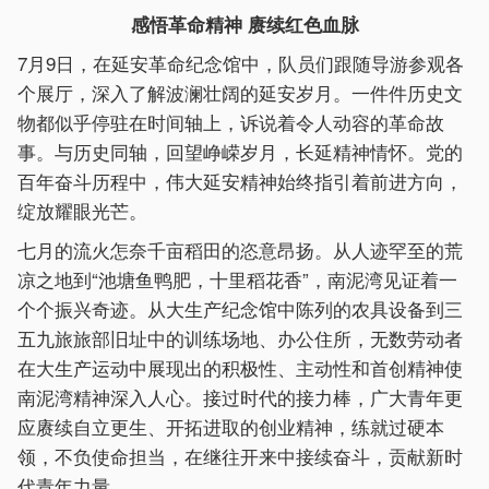
感悟革命精神 赓续红色血脉
7月9日，在延安革命纪念馆中，队员们跟随导游参观各
个展厅，深入了解波澜壮阔的延安岁月。一件件历史文
物都似乎停驻在时间轴上，诉说着令人动容的革命故
事。与历史同轴，回望峥嵘岁月，长延精神情怀。党的
百年奋斗历程中，伟大延安精神始终指引着前进方向，
绽放耀眼光芒。
七月的流火怎奈千亩稻田的恣意昂扬。从人迹罕至的荒
凉之地到“池塘鱼鸭肥，十里稻花香”，南泥湾见证着一
个个振兴奇迹。从大生产纪念馆中陈列的农具设备到三
五九旅旅部旧址中的训练场地、办公住所，无数劳动者
在大生产运动中展现出的积极性、主动性和首创精神使
南泥湾精神深入人心。接过时代的接力棒，广大青年更
应赓续自立更生、开拓进取的创业精神，练就过硬本
领，不负使命担当，在继往开来中接续奋斗，贡献新时
代青年力量。