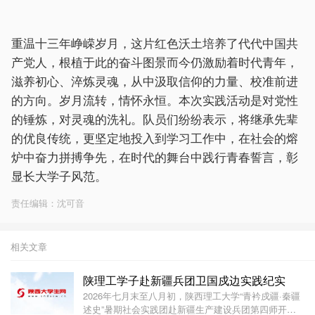
重温十三年峥嵘岁月，这片红色沃土培养了代代中国共
产党人，根植于此的奋斗图景而今仍激励着时代青年，
滋养初心、淬炼灵魂，从中汲取信仰的力量、校准前进
的方向。岁月流转，情怀永恒。本次实践活动是对党性
的锤炼，对灵魂的洗礼。队员们纷纷表示，将继承先辈
的优良传统，更坚定地投入到学习工作中，在社会的熔
炉中奋力拼搏争先，在时代的舞台中践行青春誓言，彰
显长大学子风范。
责任编辑：沈可音
相关文章
陕理工学子赴新疆兵团卫国戍边实践纪实
2026年七月末至八月初，陕西理工大学“青衿戍疆·秦疆
述史”暑期社会实践团赴新疆生产建设兵团第四师开