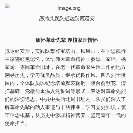
图为实践队抵达陕西延安
缅怀革命先辈 厚植家国情怀
抵达延安后，实践队攀登宝塔山、凤凰山，在学思践行
中循迹红色记忆，体悟伟大革命精神；参观王家坪、杨
家岭、枣园革命旧址，在老一代革命家生活工作的地方
溯寻历史，学习优良品质，继承优良作风。四八烈士陵
园内，全体队员以纪念塔前默哀鞠躬、陵台前献花、清
扫墓碑、党徽前重温入党誓词等形式，表达对革命先烈
们的深切追思。中共中央西北局旧址内，队员们深入了
解革命先辈的动人事迹与丰功伟业，学习党史知识，筑
牢信念根基，从历史中汲取精神营养，坚定青年一代的
使命担当。