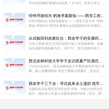
寻访照金峥嵘”暑期社会实践 7 月16日，长安大学土木
工程与智能建造学院“赓续长征薪火，寻访照金峥嵘”暑
期社会实践队奔赴陕西省铜川市芋园村、陈家坡会议旧
经纬寻脉绍兴 躬身求索新知 ——西安工程大学“经纬研
址，同步开展红色研学、基层对接、公益摄影系列
经纬寻脉绍兴 躬身求索新知 —— 西安工程大学 “经纬
研途·寻脉绍兴”研究生暑期社会实践团赴绍兴实践纪实
为引导研究生学子在产业一线洞悉行业发展脉络、在志
愿服务践行青年责任、在红色研学中厚植纺织报国初
从试验田到农家灶台：西农学子的安康药饲循环调研见闻
心，西安工程大学“经纬研途，寻脉绍兴”研究生
为深入贯彻“把论文写在祖国大地上”的实践精神，积极
响应国家发展战略号召， 8月7日，西北农林科技大学
安康药饲循环经济模式调研实践团 前往位于安康市汉
滨区的 西北农林科技大学安康中药材试验示范站 进行
西北农林科技大学学子走访西夏产区酒庄，于匠心坚守中
实地参观调研。该示范站是学校与安康市人民政府于2
7月24日至25日，西北农林科技大学葡萄酒学院“贺兰寻
葡，塞上研酿调研队”奔赴宁夏银川西夏区，先后走访
张裕龙谕酒庄、夏桐酒庄及宝实酒庄，围绕品牌建设、
产品创新、酿造工艺及产业人才培养等主题开展实地调
西农学子三下乡：寻访岚皋乡土遗韵 筑牢秦巴文脉根基
研。三座酒庄同属西夏产区，各自探索出差异化的突
实践队队员在周氏武学院合照 导读：为助力乡村文化
振兴，做好乡土非遗与古建资源保护传承，近日，西北
农林科技大学农学院“巴岚文脉”实践队赴安康市岚皋县
开展专项走访调研，走进村镇一线，记录周氏武学、千
年银杏、全胜寨遗址等文化资源现状。 为积极响应