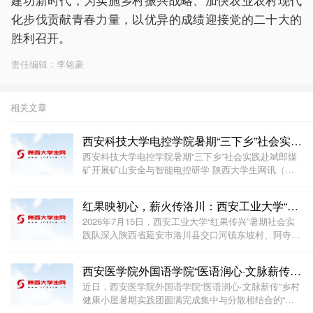
化步伐贡献青春力量，以优异的成绩迎接党的二十大的
胜利召开。
责任编辑：李铭豪
相关文章
西安科技大学电控学院暑期“三下乡”社会实践赴斌郎煤
西安科技大学电控学院暑期“三下乡”社会实践赴斌郎煤
矿开展矿山安全与智能电控研学 陕西大学生网讯（通
讯员 宋美慧） 近期，西安科技大学电气与控制工程学
院“深挖煤炭行业需求，勇担科创报国使命”暑期社会实
红果映初心，薪火传洛川：西安工业大学“红果传兴”实
践团在电控学院团委副书记赵海宁带队下，前往川
2026年7月15日，西安工业大学“红果传兴”暑期社会实
践队深入陕西省延安市洛川县交口河镇东坡村、阿寺村
等地，开展了一场聚焦苹果产业转型与红色文化传承
的“三下乡”实践活动。团队以“产业调研+红色研学+助农
西安医学院外国语学院“医语润心·文脉薪传”暑期实践
实践”为主线，通过走访果农、对话新农人、参观
近日，西安医学院外国语学院“医语润心·文脉薪传”乡村
健康小屋暑期实践团圆满完成集中与分散相结合的“三
下乡”社会实践活动。团队紧扣“红色教育与文脉传承”“中