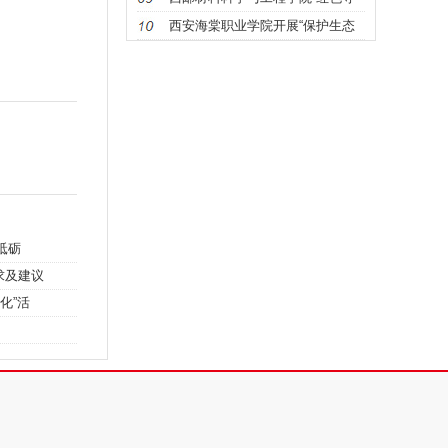
访”实
西安海棠职业学院开展“保护生态
环境
砥砺
求及建议
化”活