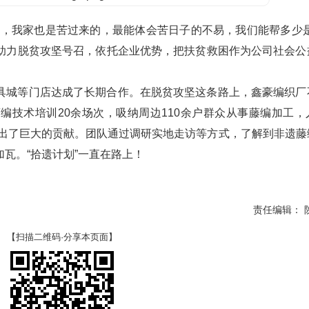
富，我家也是苦过来的，最能体会苦日子的不易，我们能帮多少是
助力脱贫攻坚号召，依托企业优势，把扶贫救困作为公司社会公
具城等门店达成了长期合作。在脱贫攻坚这条路上，鑫豪编织厂
编技术培训20余场次，吸纳周边110余户群众从事藤编加工，
作出了巨大的贡献。团队通过调研实地走访等方式，了解到非遗藤
瓦。“拾遗计划”一直在路上！
责任编辑： 
【扫描二维码·分享本页面】