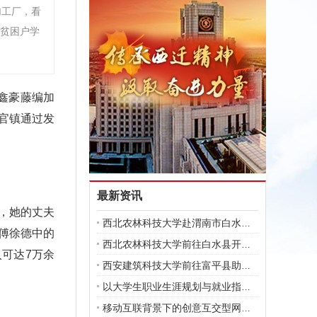
加工厂，看
让贫困户学
鑫豪藤编加
官镇通过发
最新资讯
，她的丈夫
西北农林科技大学赴渭南市白水县农业补
傅徐德中的
西北农林科技大学前往白水县开展实践调
可达7万余
西安建筑科技大学前往富平县助力乡村振
以大学生职业生涯规划与就业指导课程思
移动互联背景下的创意互交型网络思想政