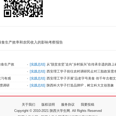
粮食生产效率和农民收入的影响考察报告
粮食生产效
[
实践总结
]
从“脱贫攻坚”走向“乡村振兴”在传承非遗的路上
[
实践总结
]
西安理工学子前往农村调研民众对三胎政策需
实习有感
[
实践总结
]
西安理工学子开展“品老字号美食 传千年古都文
习惯调研
[
实践总结
]
陕西科大学子打造品牌IP，树立科大文创形象
关于我们
版权说明
服务协议
我要投稿
Copyright © 2010-2021 陕西大学生网. All Rights Reserved