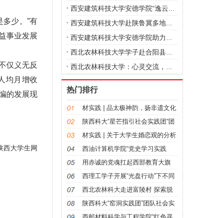
西安建筑科技大学安德学院“逸云智棚”
多少。”有
西安建筑科技大学赴陕鲁冀多地开展实践
益事业发展
西安建筑科技大学安德学院助力乡村振兴
西北农林科技大学学子赴合阳县宣讲调研
不仅义无反
西北农林科技大学：心灵交流，我们在行
人均月增收
热门排行
编的发展现
材实践 | 品太极神韵，扬非遗文化
太极
陕西科大“星芒指引社会实践团“团
队社
材实践 | 关于大学生婚恋观的分析
陕西大学生网
调查
西油计算机学院“党史学习实践
团”重走
用赤诚的党魂扛起西部教育大旗
——记优
西理工学子开展“光盘行动”下不同
人群
西北农林科大走进富陵村 探索脱
贫致富
陕西科大“窑洞实践团”团队社会实
践总
西邮材料科学与工程学院“红色寻